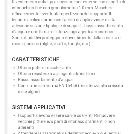
Rivestimento antialga a spessore per esterno con aspetto di
intonachino fine con granulometria 1.0 mm. Maschera
efficacemente eventuali imperfezioni del supporto. Il
legante acrilico garantisce facilità di applicazione e alta
adesione su varie tipologie di supporti, basso assorbimento
d’acqua e un’ottima resistenza agli agenti atmosferici.
Speciali additivi proteggono il rivestimento dalla crescita di
microrganismi (alghe, muffe, funghi, etc.).
CARATTERISTICHE
Ottimo potere mascherante
Ottima resistenza agli agenti atmosferici
Basso assorbimento d’acqua
Conforme alla norma EN 15458 (resistenza alla crescita
delle alghe)
SISTEMI APPLICATIVI
I supporti devono essere sani e coerenti. Rimuovere
vecchie pitture e/o parti di intonaco sfarinanti o non
aderenti.
Attendere la stagionatura dell’intonaco e/o di eventuali