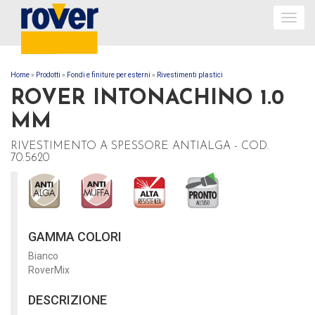
Togg
navig
Home
»
Prodotti
»
Fondi e finiture per esterni
»
Rivestimenti plastici
TU SEI QUI
ROVER INTONACHINO 1.0
MM
RIVESTIMENTO A SPESSORE ANTIALGA - COD.
70.5620
GAMMA COLORI
Bianco
RoverMix
DESCRIZIONE