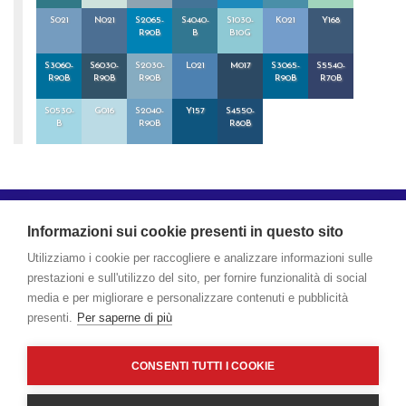
S021
N021
S2065-
S4040-
S1030-
K021
Y168
R90B
B
B10G
S3060-
S6030-
S2030-
L021
M017
S3065-
S5540-
R90B
R90B
R90B
R90B
R70B
S0530-
G016
S2040-
Y157
S4550-
B
R90B
R80B
ROVER è un marchio registrato di Boero Bartolomeo S.p.A. - Via Macaggi,
19 - 16121 Genova
Informazioni sui cookie presenti in questo sito
Società soggetta a direzione e coordinamento di CIN – CORPORAÇÃO
Utilizziamo i cookie per raccogliere e analizzare informazioni sulle
INDUSTRIAL DO NORTE, S.A.
prestazioni e sull'utilizzo del sito, per fornire funzionalità di social
media e per migliorare e personalizzare contenuti e pubblicità
E-mail:
sales.rover@boero.it
- P.I. 00267120103
presenti.
Per saperne di più
CONSENTI TUTTI I COOKIE
Cookie & Privacy Policy
-
Legal Notice
-
CREDITS