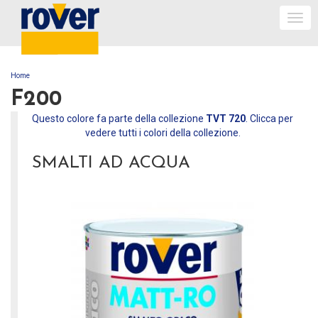
Togg
navi
Home
TU SEI QUI
F200
Questo colore fa parte della collezione
TVT 720
. Clicca per
vedere tutti i colori della collezione.
SMALTI AD ACQUA