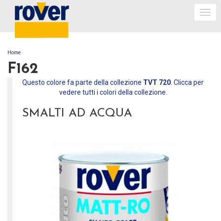
Togg
navi
Home
TU SEI QUI
F162
Questo colore fa parte della collezione
TVT 720
. Clicca per
vedere tutti i colori della collezione.
SMALTI AD ACQUA