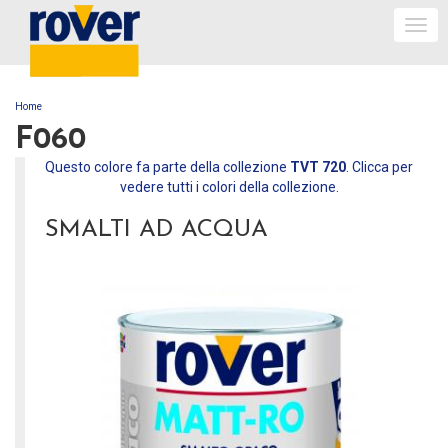
Togg
navi
Home
TU SEI QUI
F060
Questo colore fa parte della collezione
TVT 720
. Clicca per
vedere tutti i colori della collezione.
SMALTI AD ACQUA